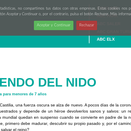
CINES ABC
stadísticas, no compartimos tus datos con otras empresas. Estas cookies nos 
otón
Aceptar y Continuar
o, por el contrario, pulsa el botón
Rechazar
. Más inform
ABC PARK
ABC SALER
Aceptar y Continuar
Rechazar
ABC GRAN TURI
ABC ELX
IENDO DEL NIDO
 para menores de 7 años
Castilia, una fuerza oscura se alza de nuevo. A pocos días de la coron
uestrados y depende de un héroe devolverlos sanos y salvos: un re
la mundial quedan en suspenso cuando se convierte en padre de la no
aje, primero debe madurar, descubrir su propio pasado y, por el cami
 salvar el reino?