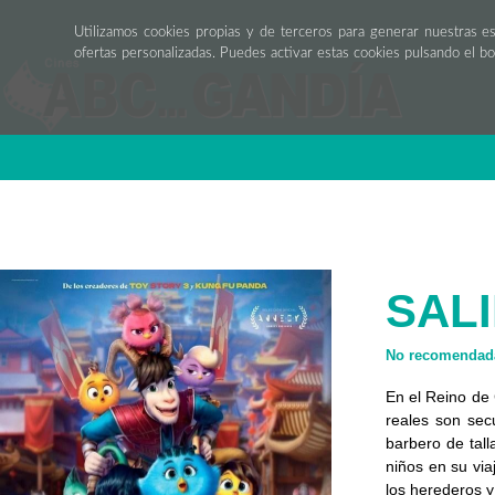
Utilizamos cookies propias y de terceros para generar nuestras e
ofertas personalizadas. Puedes activar estas cookies pulsando el b
SAL
No recomendada
En el Reino de 
reales son sec
barbero de tal
niños en su vi
los herederos y