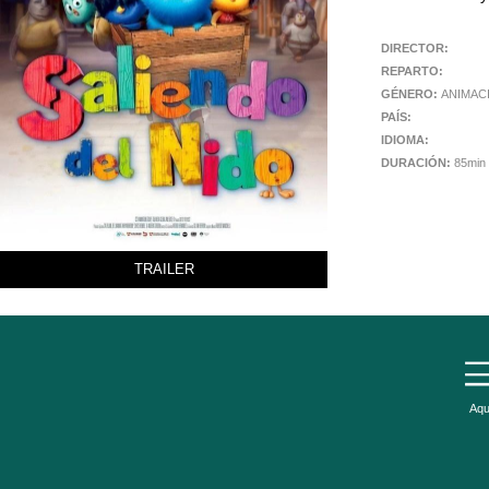
DIRECTOR:
REPARTO:
GÉNERO:
ANIMAC
PAÍS:
IDIOMA:
DURACIÓN:
85min
TRAILER
Aqu