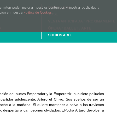
CARTELERA
permiten poder mejorar nuestros contenidos y mostrar publicidad y
ación en nuestra
Política de Cookies
.
VOSE
VENTA ANTICIPADA / PRÓXIMAMENTE
A
ÓPERA / BALLET / ARTE
SOCIOS ABC
ación del nuevo Emperador y la Emperatriz, sus siete polluelos
partidor adolescente, Arturo el Chivo. Sus sueños de ser un
che a la mañana. Si quiere mantener a salvo a los traviesos
no, despertar a campeones olvidados. ¿Podrá Arturo devolver a