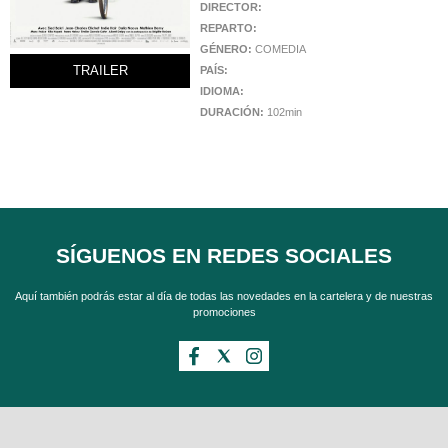
DIRECTOR:
REPARTO:
GÉNERO:
COMEDIA
PAÍS:
TRAILER
IDIOMA:
DURACIÓN:
102min
SÍGUENOS EN REDES SOCIALES
Aquí también podrás estar al día de todas las novedades en la cartelera y de nuestras
promociones