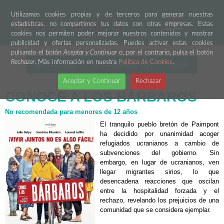
Utilizamos cookies propias y de terceros para generar nuestras
estadísticas, no compartimos tus datos con otras empresas. Estas
cookies nos permiten poder mejorar nuestros contenidos y mostrar
publicidad y ofertas personalizadas. Puedes activar estas cookies
pulsando el botón
Aceptar y Continuar
o, por el contrario, pulsa el botón
Rechazar
. Más información en nuestra
Política de Cookies
.
CARTELERA
PRÓXIMAMENTE
VOSE
Aceptar y Continuar
Rechazar
CONOCE A LOS BÁRBAROS
No recomendada para menores de 12 años
El tranquilo pueblo bretón de Paimpont
ha decidido por unanimidad acoger
refugiados ucranianos a cambio de
subvenciones del gobierno. Sin
embargo, en lugar de ucranianos, ven
llegar migrantes sirios, lo que
desencadena reacciones que oscilan
entre la hospitalidad forzada y el
rechazo, revelando los prejuicios de una
comunidad que se considera ejemplar.