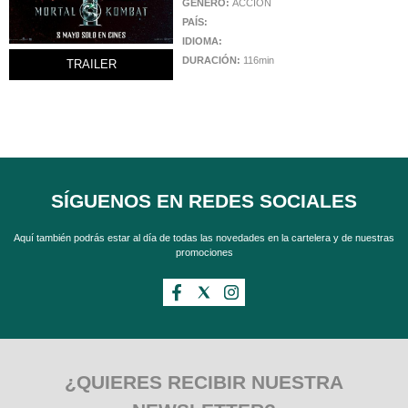
GÉNERO:
ACCIÓN
PAÍS:
IDIOMA:
DURACIÓN:
116min
TRAILER
SÍGUENOS EN REDES SOCIALES
Aquí también podrás estar al día de todas las novedades en la cartelera y de nuestras
promociones
¿QUIERES RECIBIR NUESTRA