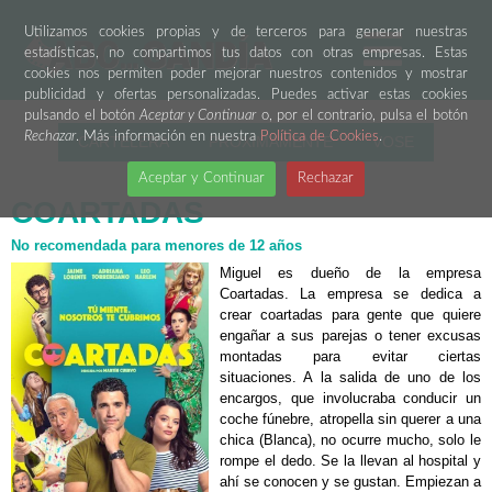
Utilizamos cookies propias y de terceros para generar nuestras
estadísticas, no compartimos tus datos con otras empresas. Estas
cookies nos permiten poder mejorar nuestros contenidos y mostrar
publicidad y ofertas personalizadas. Puedes activar estas cookies
pulsando el botón
Aceptar y Continuar
o, por el contrario, pulsa el botón
Rechazar
. Más información en nuestra
Política de Cookies
.
CARTELERA
PRÓXIMAMENTE
VOSE
Aceptar y Continuar
Rechazar
COARTADAS
No recomendada para menores de 12 años
Miguel es dueño de la empresa
Coartadas. La empresa se dedica a
crear coartadas para gente que quiere
engañar a sus parejas o tener excusas
montadas para evitar ciertas
situaciones. A la salida de uno de los
encargos, que involucraba conducir un
coche fúnebre, atropella sin querer a una
chica (Blanca), no ocurre mucho, solo le
rompe el dedo. Se la llevan al hospital y
ahí se conocen y se gustan. Empiezan a