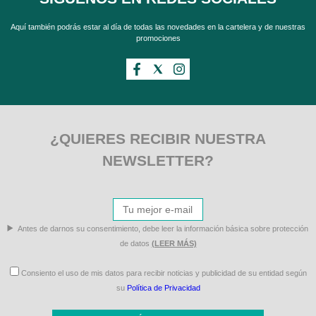
Aquí también podrás estar al día de todas las novedades en la cartelera y de nuestras
promociones
¿QUIERES RECIBIR NUESTRA
NEWSLETTER?
Antes de darnos su consentimiento, debe leer la información básica sobre protección
de datos
(LEER MÁS)
Consiento el uso de mis datos para recibir noticias y publicidad de su entidad según
su
Política de Privacidad